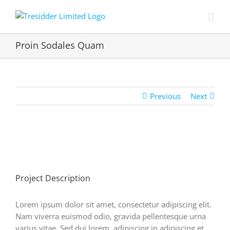
Skip
to
content
Proin Sodales Quam
Previous
Next
View
Larger
Image
Project Description
Lorem ipsum dolor sit amet, consectetur adipiscing elit.
Nam viverra euismod odio, gravida pellentesque urna
varius vitae. Sed dui lorem, adipiscing in adipiscing et,