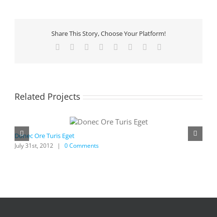
Share This Story, Choose Your Platform!
Facebook
X
Reddit
LinkedIn
Tumblr
Pinterest
Vk
Email
Related Projects
Donec Ore Turis Eget
M
July 31st, 2012
|
0 Comments
J