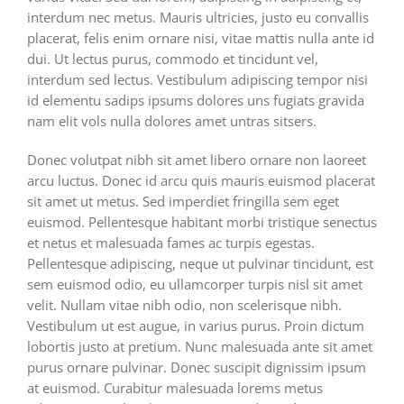
interdum nec metus. Mauris ultricies, justo eu convallis
placerat, felis enim ornare nisi, vitae mattis nulla ante id
dui. Ut lectus purus, commodo et tincidunt vel,
interdum sed lectus. Vestibulum adipiscing tempor nisi
id elementu sadips ipsums dolores uns fugiats gravida
nam elit vols nulla dolores amet untras sitsers.
Donec volutpat nibh sit amet libero ornare non laoreet
arcu luctus. Donec id arcu quis mauris euismod placerat
sit amet ut metus. Sed imperdiet fringilla sem eget
euismod. Pellentesque habitant morbi tristique senectus
et netus et malesuada fames ac turpis egestas.
Pellentesque adipiscing, neque ut pulvinar tincidunt, est
sem euismod odio, eu ullamcorper turpis nisl sit amet
velit. Nullam vitae nibh odio, non scelerisque nibh.
Vestibulum ut est augue, in varius purus. Proin dictum
lobortis justo at pretium. Nunc malesuada ante sit amet
purus ornare pulvinar. Donec suscipit dignissim ipsum
at euismod. Curabitur malesuada lorems metus